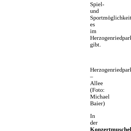
Spiel-
und
Sportmöglichkei
es
im
Herzogenriedpar
gibt.
Herzogenriedpar
–
Allee
(Foto:
Michael
Baier)
In
der
Konzertmusche