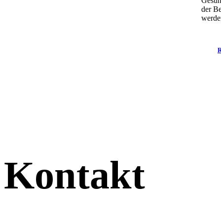
Gesun
der B
werde
Kontakt