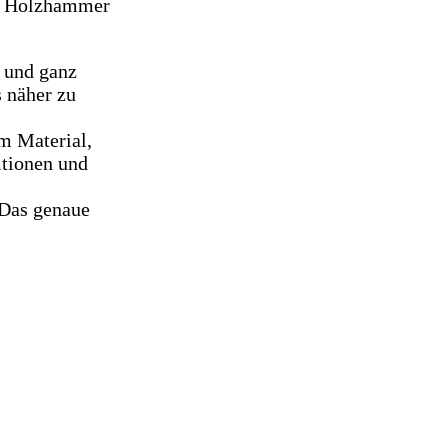
in Holzhammer
n und ganz
 näher zu
m Material,
itionen und
 Das genaue