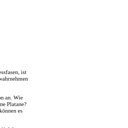
ssfasen, ist
s wahrnehmen
on an. Wie
ine Platane?
 können es