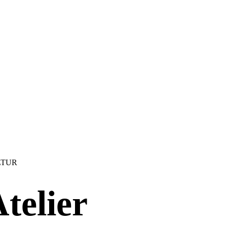
LTUR
telier